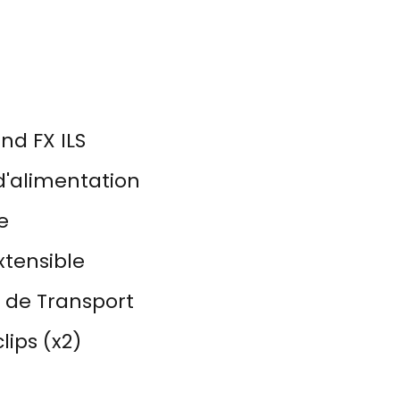
nd FX ILS
d'alimentation
e
xtensible
 de Transport
lips (x2)