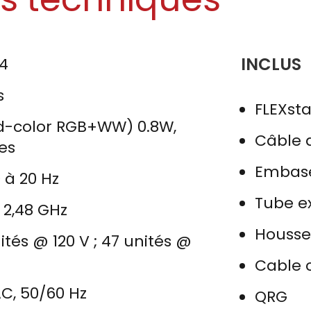
INCLUS
94
s
FLEXsta
d-color RGB+WW) 0.8W,
Câble 
es
Embas
 à 20 Hz
Tube e
à 2,48 GHz
Housse
ités @ 120 V ; 47 unités @
Cable c
AC, 50/60 Hz
QRG