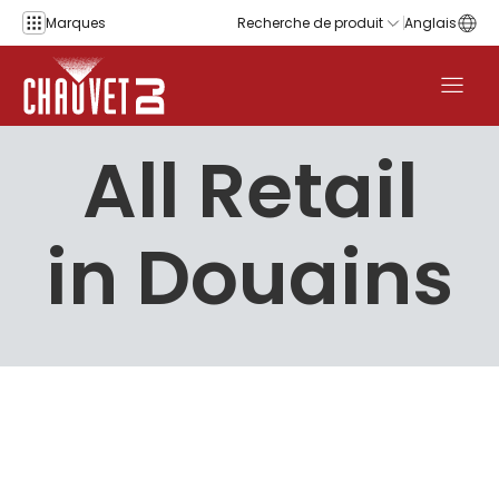
Aller au contenu
Marques
Recherche de produit
Anglais
All Retail
in Douains