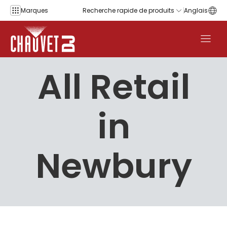
Aller au contenu
Marques
Recherche rapide de produits
Anglais
All Retail
in
Newbury