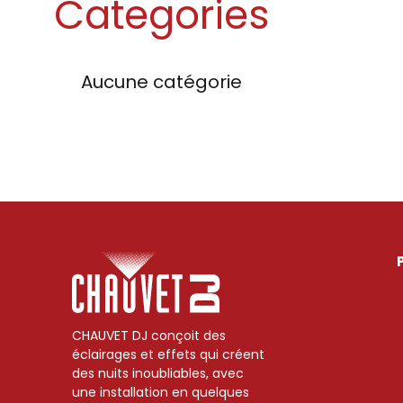
Categories
Aucune catégorie
CHAUVET DJ conçoit des
éclairages et effets qui créent
des nuits inoubliables, avec
une installation en quelques