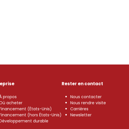
reprise
Rester en contact
À propos
Nous contacter
Où acheter
Nous rendre visite
Financement (États-Unis)
Carrières
Financement (hors États-Unis)
Newsletter
Développement durable