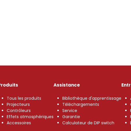
Produits
Assistance
Ent
Tous les produits
Bibliothèque d'apprentissage
Projecteurs
Téléchargements
Contrôleurs
Service
Effets atmosphériques
Garantie
Accessoires
Calculateur de DIP switch